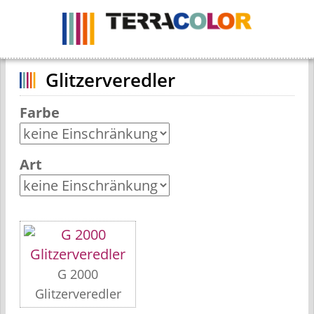
Navigation
ein-
/
ausblenden
Glitzerveredler
Farbe
Art
G 2000
Glitzerveredler