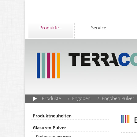
Produkte
...
Service
...
Produkte
Engoben
Engoben Pulver
Produktneuheiten
E
Glasuren Pulver
Steingutglasuren