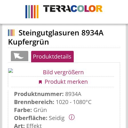
Navigation
ein-
/
ausblenden
Steingutglasuren 8934A
Kupfergrün
Produktdetails
Produkt merken
Produktnummer:
8934A
Brennbereich:
1020 - 1080°C
Farbe:
Grün
Oberfläche:
Seidig
Art:
Effekt