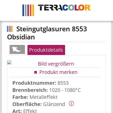
Navigation
ein-
/
ausblenden
Steingutglasuren 8553
Obsidian
Produktdetails
Produkt merken
Produktnummer:
8553
Brennbereich:
1020 - 1080°C
Farbe:
Metalleffekt
Oberfläche:
Glänzend
Art:
Effekt