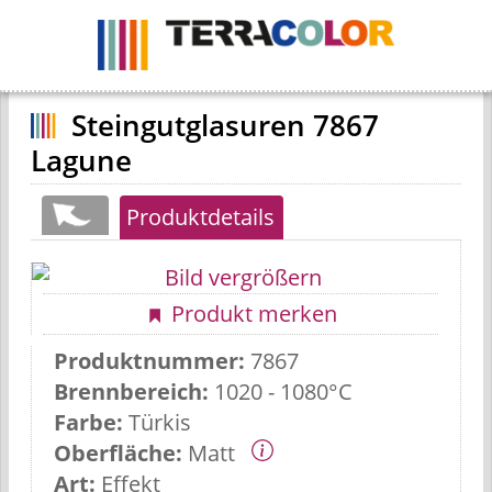
Navigation
ein-
/
ausblenden
Steingutglasuren 7867
Lagune
Produktdetails
Produkt merken
Produktnummer:
7867
Brennbereich:
1020 - 1080°C
Farbe:
Türkis
Oberfläche:
Matt
Art:
Effekt