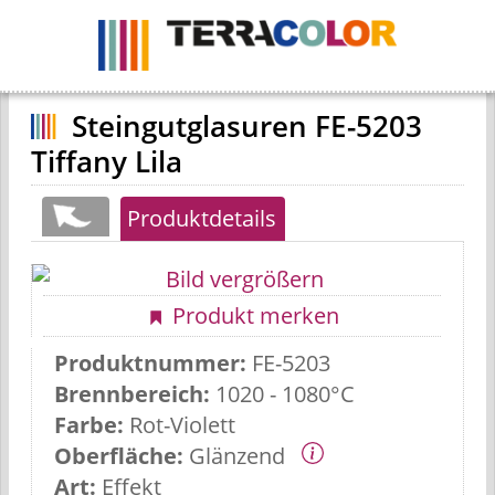
Navigation
ein-
/
ausblenden
Steingutglasuren FE-5203
Tiffany Lila
Produktdetails
Produkt merken
Produktnummer:
FE-5203
Brennbereich:
1020 - 1080°C
Farbe:
Rot-Violett
Oberfläche:
Glänzend
Art:
Effekt